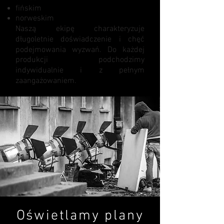
fińskim
norweskim
Naszą ekipę charakteryzuje
długoletnie doświadczenie i chęć
podejmowania wyzwań. Do każdej
produkcji podchodzimy
indywidualnie i z pełnym
zaangażowaniem.
Oświetlamy plany