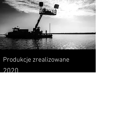
Produkcje zrealizowane
2020
Seriale:
KOD GENETYCZNY
KRÓLESTWO KOBIET
LEPSZA POŁOWA
TAJEMNICA ZAWODOWA
Filmy:
CHRZCINY
CZARNA OWCA
KWIAT PAPROCI